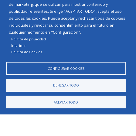
de marketing, que se utilizan para mostrar contenido y
Plaza Mayor 09248
publicidad relevantes. Si elige "ACEPTAR TODO", acepta el uso
de todas las cookies. Puede aceptar y rechazar tipos de cookies
TELÉFONO
individuales y revocar su consentimiento para el futuro en
947590027
cualquier momento en "Configuración".
EMAIL
Política de privacidad
banuelosdebureba@diputaciondeburgos.net
Imprimir
Politica de Cookies
CONFIGURAR COOKIES
DENEGAR TODO
Diputación de Burgos
ACEPTAR TODO
Noticias
Eventos
Corporación Municipal