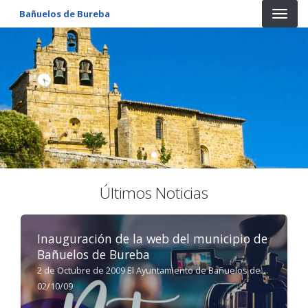
Pasar al contenido principal
Bañuelos de Bureba
Últimos Noticias
Inauguración de la web del municipio de
Bañuelos de Bureba
2 de Octubre de 2009 El Ayuntamiento de Bañuelos de
Bureba y la Excma. Diputacion de Burgos presentan la
02/10/09
nueva web del Municipio, que pone a disposición de